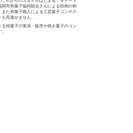
のこれからのスタイルはじまる」をテーマ
福岡市和菓子協同組合さんによる恒例の和
。また和菓子職人による工芸菓子コンテス
トも見逃せません。
よる焼菓子の実演・販売や焼き菓子のコン
す。