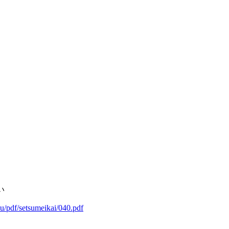
い
su/pdf/setsumeikai/040.pdf