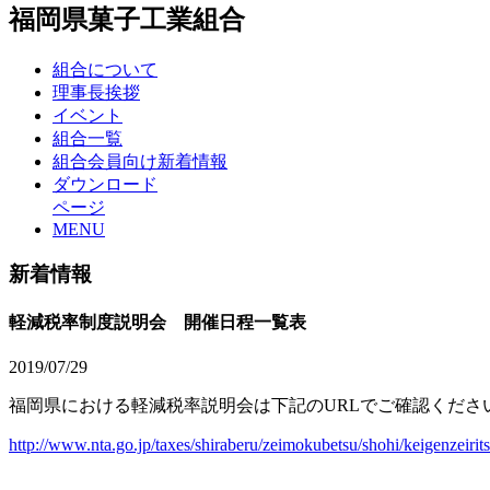
福岡県菓子工業組合
組合について
理事長挨拶
イベント
組合一覧
組合会員向け新着情報
ダウンロード
ページ
MENU
新着情報
軽減税率制度説明会 開催日程一覧表
2019/07/29
福岡県における軽減税率説明会は下記のURLでご確認くださ
http://www.nta.go.jp/taxes/shiraberu/zeimokubetsu/shohi/keigenzeirit