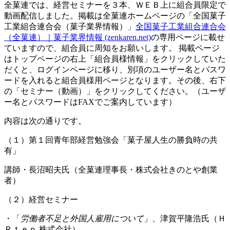
全菓連では、経営セミナーを３本、ＷＥＢ上に組合員限定で
動画配信しました。掲載は全菓連ホームページの「全国菓子
工業組合連合会（菓子業界情報）」
全国菓子工業組合連合会
（全菓連）｜菓子業界情報 (zenkaren.net)
の専用ページに載せ
ていますので、組合員に周知をお願いします。 掲載ページ
はトップページの右上「組合員様情報」をクリックしていた
だくと、ログインページに移り、別項のユーザー名とパスワ
ードを入れると組合員様用ページとなります。その後、右下
の「セミナー（動画）」をクリックしてください。（ユーザ
ー名とパスワードはFAXでご案内しています）
内容は次の通りです。
（１）第１回青年部経営勉強会「菓子屋人生の勝負時の共
有」
講師・長沼昭夫氏（全菓連理事長・株式会社きのとや創業
者）
（２）経営セミナー
・「
労働者不足と外国人雇用について
」、津賀平隆浩氏（Ｈ
Ｒｔｅｐ 株式会社）