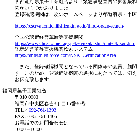
各都道府県菓子工業組合より「緊急事態宣言の影響緩和
問がいくつかありました。
登録確認機関は、次のホームページより都道府県・市区
https://reservation.ichijishienkin.go.jp/third-organ-search/
全国の認定経営革新等支援機関
https://www.chusho.meti.go.jp/keiei/kakushin/nintei/kikan.htm
認定経営革等支援機関検索システム
https://ninteishien.force.com/NSK_CertificationArea
また、登録確認機関となっている団体等の会員、顧問
す。このため、登録確認機関の選択にあたっては、例え
お伝え致します。
福岡県菓子工業組合
〒810-0003
福岡市中央区春吉3丁目15番30号
TEL／
092-761-1393
FAX／092-761-1406
お電話でのお問合わせは
10:00～16:00