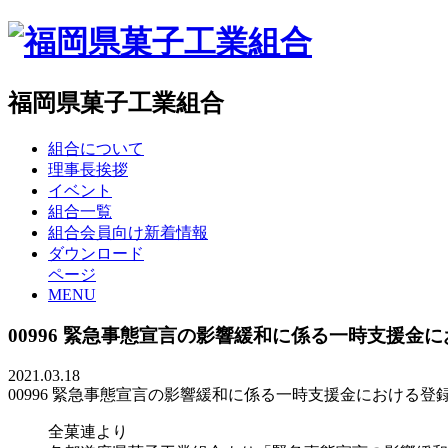
福岡県菓子工業組合
組合について
理事長挨拶
イベント
組合一覧
組合会員向け新着情報
ダウンロード
ページ
MENU
00996 緊急事態宣言の影響緩和に係る一時支援金
2021.03.18
00996 緊急事態宣言の影響緩和に係る一時支援金における登
全菓連より